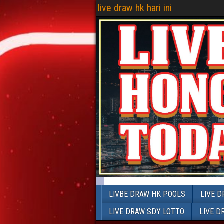
live draw hk hari ini
LIVBE DRAW HK POOLS
LIVE 
LIVE DRAW SDY LOTTO
LIVE D