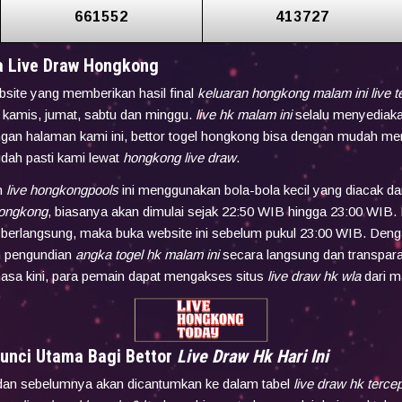
dah pasti kami lewat
hongkong live draw
.
n
live hongkongpools
ini menggunakan bola-bola kecil yang diacak da
hongkong
, biasanya akan dimulai sejak 22:50 WIB hingga 23:00 WIB. Ma
erlangsung, maka buka website ini sebelum pukul 23:00 WIB. Dengan
n pengundian
angka togel hk malam ini
secara langsung dan transpar
masa kini, para pemain dapat mengakses situs
live draw hk wla
dari m
unci Utama Bagi Bettor
Live Draw Hk Hari Ini
an sebelumnya akan dicantumkan ke dalam tabel
live draw hk tercepa
emua
live draw hk pools 6d
terlama hingga terbaru mulai dari awal tahun
ini dengan mudahnya.
an
hk prize live
, tentunya kalian akan merasakan ketegangan sekalig
atikan kalau kalian selalu update agar tidak ketinggalan informasi pal
Live Draw Hk Hari Ini