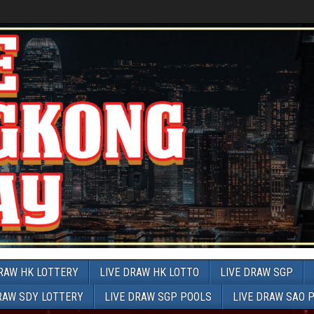
DRAW HK LOTTERY
LIVE DRAW HK LOTTO
LIVE DRAW SGP
RAW SDY LOTTERY
LIVE DRAW SGP POOLS
LIVE DRAW SAO 