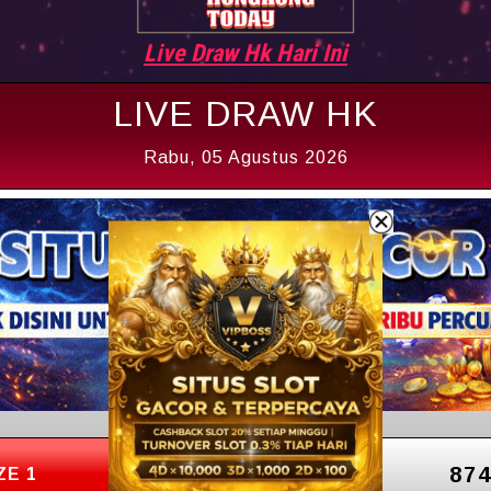
Live Draw Hk Hari Ini
LIVE DRAW HK
Rabu, 05 Agustus 2026
87
ZE 1
84
ZE 2
12
ZE 3