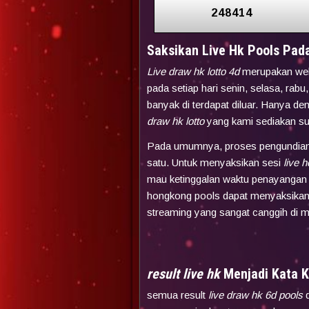
draw hk lotto
yang kami sediakan su
Pada umumnya, proses pengundia
satu. Untuk menyaksikan sesi
live 
mau ketinggalan waktu penayangan b
hongkong pools dapat menyaksika
streaming yang sangat canggih di 
result live hk
Menjadi Kata K
semua result
live draw hk 6d pools
d
para pemain dapat menemukan s
4d hk live
maupun
syair hk toto
di s
Dengan mengikuti
live draw hk 4d
d
live draw hk malam ini
setiap hari. P
pools disini. (Live Draw Hk Hari Ini)