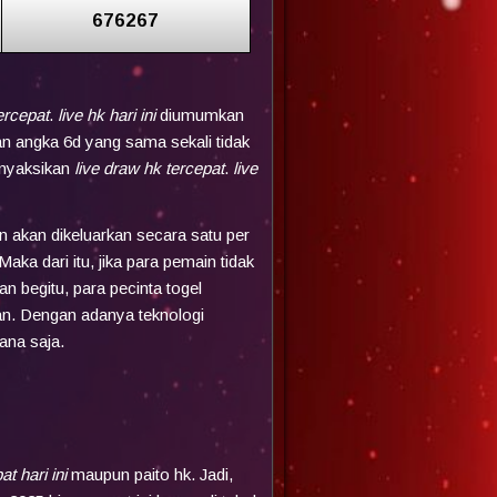
n akan dikeluarkan secara satu per
ka dari itu, jika para pemain tidak
 begitu, para pecinta togel
an. Dengan adanya teknologi
ana saja.
t hari ini
maupun paito hk. Jadi,
 2025 hingga saat ini hanya di tabel
us sensasi keseruan dalam bermain
ing berharga dari togel hongkong