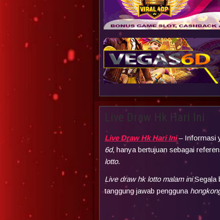
Live Draw Hk Hari Ini
Live Draw Hk Hari Ini
– Informasi y
6d
, hanya bertujuan sebagai refere
lotto
.
Live draw hk lotto malam ini
Segala b
tanggung jawab pengguna
hongkong 