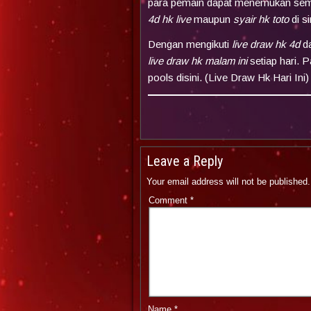
Leave a Reply
Your email address will not be published.
Comment
*
Name
*
Email
*
Save my name, email, and website in